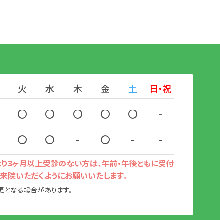
火
水
木
金
土
日・祝
〇
〇
〇
〇
〇
-
〇
〇
-
〇
-
-
回より3ヶ月以上受診のない方は、午前・午後ともに受付
来院いただくようにお願いいたします。
更となる場合があります。